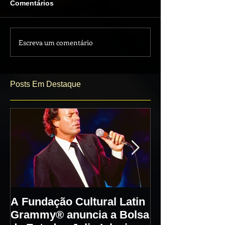
Comentários
Escreva um comentário
Posts Em Destaque
A Fundação Cultural Latin
Julio Iglesias
Grammy® anuncia a Bolsa
50 anos de mú