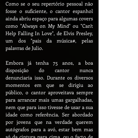
Como se o seu repertório pessoal não 
fosse o suficiente, o cantor espanhol 
ainda abriu espaço para algumas covers 
como "Always on My Mind" ou "Can't 
Help Falling In Love", de Elvis Presley, 
um dos "pais da música#, pelas 
palavras de Julio.
Embora já tenha 75 anos, a boa 
disposição do cantor nunca 
denunciaria isso. Durante os diversos 
momentos em que se dirigiu ao 
público, o cantor aproveitava sempre 
para arrancar mais umas gargalhadas, 
nem que para isso tivesse de usar a sua 
idade como referência. Ser abordado 
por jovens que na verdade querem 
autógrafos para a avó, estar bem mas 
só da cintura para cima, ou o facto de 