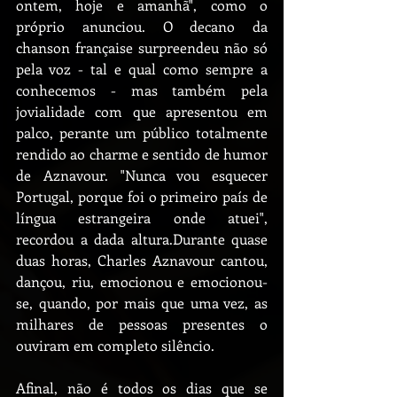
ontem, hoje e amanhã", como o 
próprio anunciou. O decano da 
chanson française surpreendeu não só 
pela voz - tal e qual como sempre a 
conhecemos - mas também pela 
jovialidade com que apresentou em 
palco, perante um público totalmente 
rendido ao charme e sentido de humor 
de Aznavour. "Nunca vou esquecer 
Portugal, porque foi o primeiro país de 
língua estrangeira onde atuei", 
recordou a dada altura.Durante quase 
duas horas, Charles Aznavour cantou, 
dançou, riu, emocionou e emocionou-
se, quando, por mais que uma vez, as 
milhares de pessoas presentes o 
ouviram em completo silêncio.
Afinal, não é todos os dias que se 