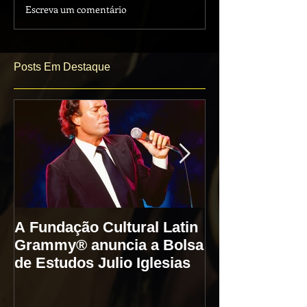
Escreva um comentário
Posts Em Destaque
A Fundação Cultural Latin
Julio Iglesias
Grammy® anuncia a Bolsa
50 anos de mú
de Estudos Julio Iglesias
histórias