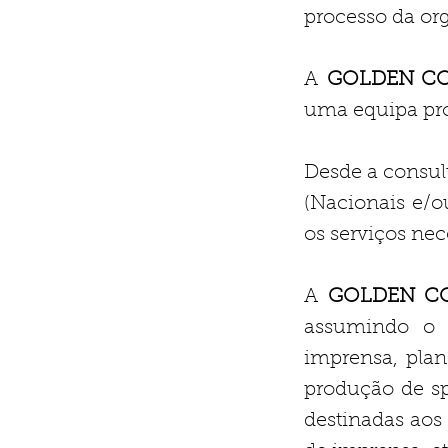
processo da or
A
GOLDEN C
uma equipa pro
Desde a consul
(Nacionais e/o
os serviços nec
A
GOLDEN C
assumindo o c
imprensa, pla
produção de sp
destinadas aos