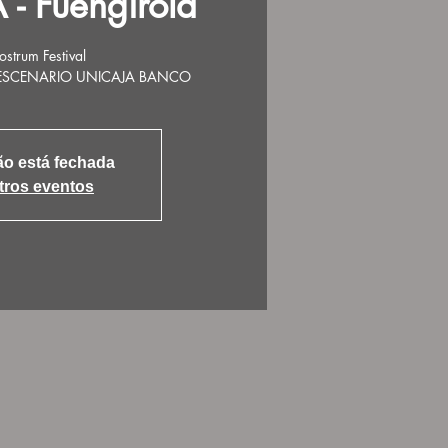
- Fuengirola
strum Festival
· ESCENARIO UNICAJA BANCO
ão está fechada
tros eventos