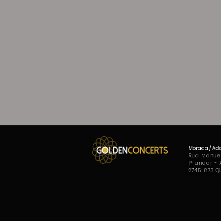
Morada / Add
Rua Manuel
1º andar -
2745-873 Q