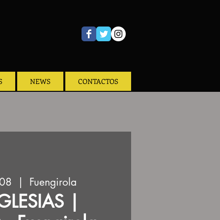
S
NEWS
CONTACTOS
/08
  |  
Fuengirola
IGLESIAS |