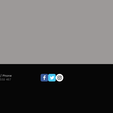
 / Phone:
 559 487