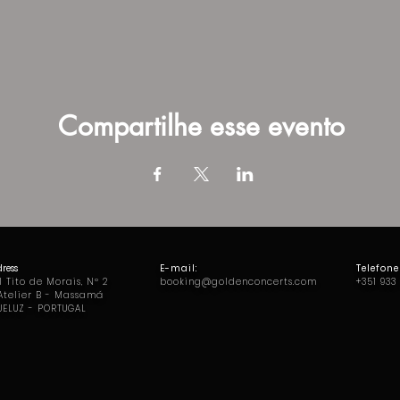
Compartilhe esse evento
ress
E-mail:
Telefone
 Tito de Morais, Nº 2
booking@goldenconcerts.com
+351 933
 Atelier B - Massamá
UELUZ - PORTUGAL