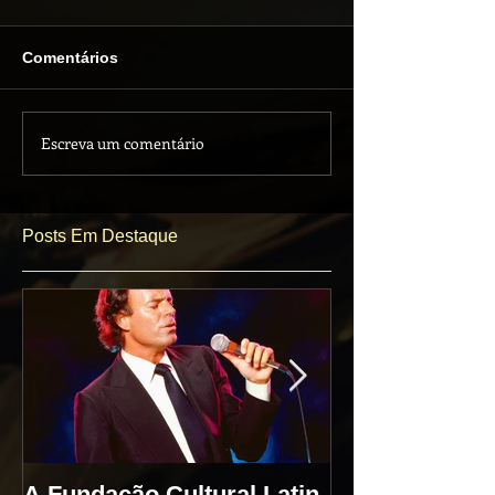
Comentários
Escreva um comentário
Posts Em Destaque
A Fundação Cultural Latin
Julio Iglesias